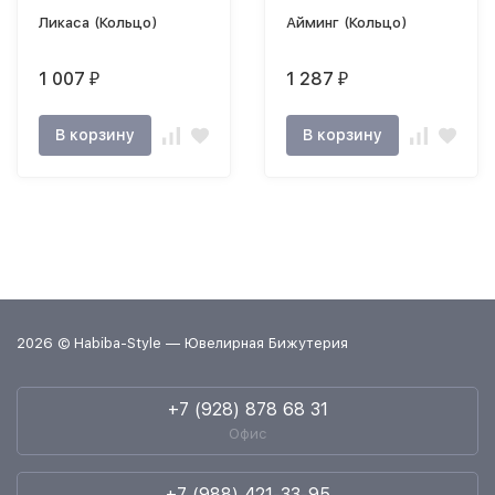
Ликаса (Кольцо)
Айминг (Кольцо)
1 007
1 287
₽
₽
В корзину
В корзину
2026 © Habiba-Style — Ювелирная Бижутерия
+7 (928) 878 68 31
Офис
+7 (988) 421-33-95